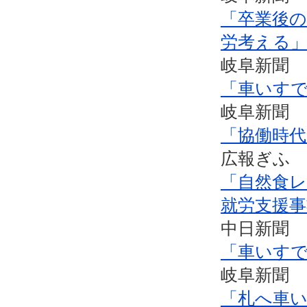
「卒業後
労考える
岐阜新聞 
「車いす
岐阜新聞 
「協働時
広報ぎふ N
「自然食
就労支援事
中日新聞 
「車いす
岐阜新聞 
「札へ車