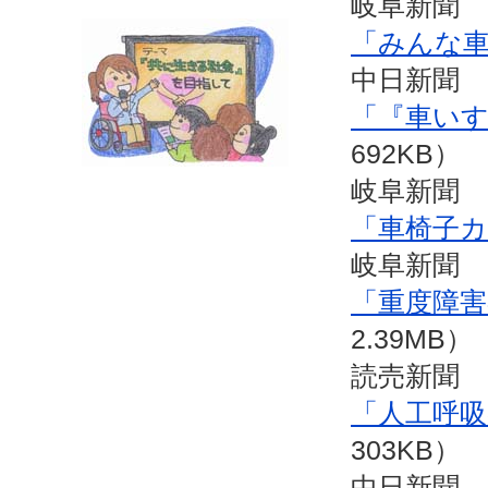
岐阜新聞 
「みんな
中日新聞 
「『車い
692KB）
岐阜新聞 
「車椅子
岐阜新聞 
「重度障害
2.39MB）
読売新聞 
「人工呼
303KB）
中日新聞 