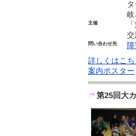
タ
岐
主催
「
交
問い合わせ先
障
詳しくはこち
案内ポスター
第25回大