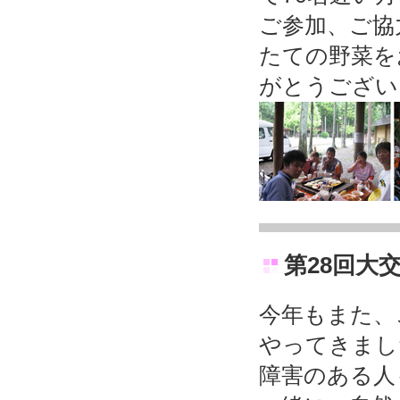
ご参加、ご協
たての野菜を
がとうござい
第28回大
今年もまた、
やってきまし
障害のある人