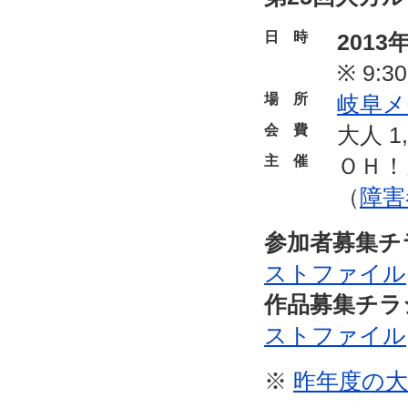
日時
2013
※ 9:
場所
岐阜メ
会費
大人 
主催
ＯＨ！
（
障害
参加者募集チ
ストファイル
作品募集チラ
ストファイル
※
昨年度の