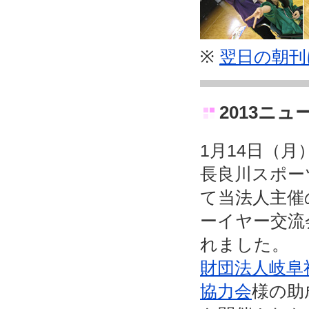
※
翌日の朝刊
2013ニ
1月14日（月
長良川スポー
て当法人主催の
ーイヤー交流
れました。
財団法人岐阜
協力会
様の助