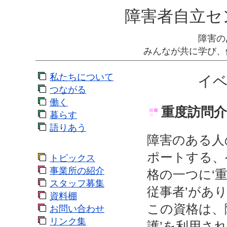
障害者自立セ
障害の
みんなが共に学び、
私たちについて
イベ
つながる
働く
重度訪問介
暮らす
語りあう
障害のある人
ポートする、
トピックス
事業所の紹介
格の一つに‘
スタッフ募集
従事者’があ
資料棚
この資格は、
お問い合わせ
リンク集
護’を利用さ