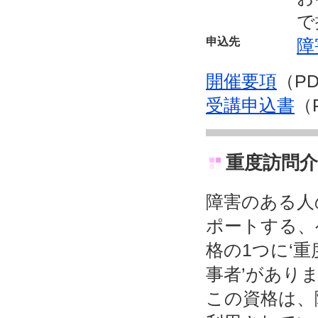
で
申込先
障
開催要項
（P
受講申込書
（
重度訪問介
障害のある人
ポートする、
格の1つに‘
事者’があり
この資格は、