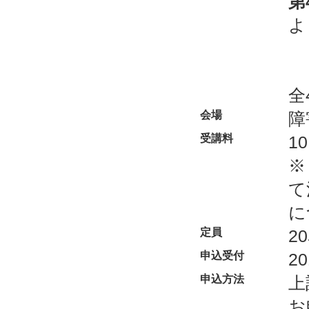
第
よ
全
会場
障
受講料
10
※
て
に
定員
2
申込受付
2
申込方法
上
お