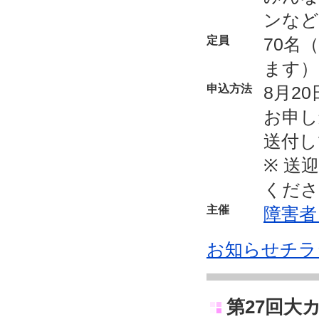
ンなど
定員
70名
ます）
申込方法
8月2
お申し
送付し
※ 送
くださ
主催
障害者
お知らせチラ
第27回大