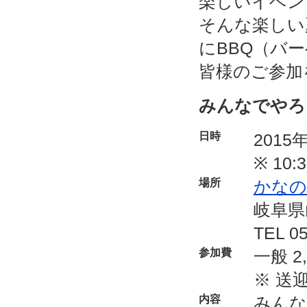
楽しいイベン
そんな楽しい
にBBQ（バ
皆様のご参加
みんなでやろ
日時
2015
※ 1
場所
かなの
岐阜県
TEL 05
参加費
一般 2
※ 送
内容
みんな