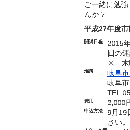
ご一緒に勉強
んか？
平成27年度
開講日程
201
回の連
※ 木
場所
岐阜市
岐阜市
TEL 05
費用
2,0
申込方法
9月1
さい。