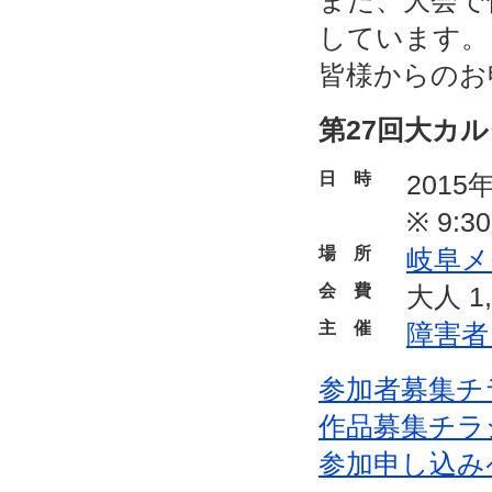
また、大会で
しています。
皆様からのお
第27回大カ
日時
2015
※ 9:
場所
岐阜メ
会費
大人 
主催
障害者
参加者募集チ
作品募集チラ
参加申し込み