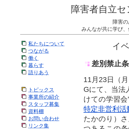
障害者自立セ
障害の
みんなが共に学び、
私たちについて
イベ
つながる
働く
差別禁止条
暮らす
語りあう
11月23日
Gにて、当法
トピックス
事業所の紹介
けての学習会
スタッフ募集
特定非営利活
資料棚
たかのり）さ
お問い合わせ
リンク集
つあるこの条